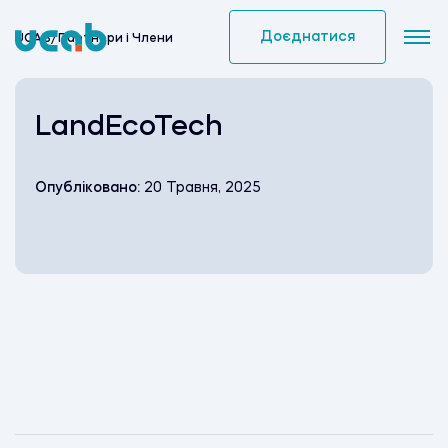
Skip
to
Доєднатися
UCAB
/
Партнери i Члени
content
LandEcoTech
Опубліковано:
20 Травня, 2025