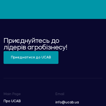
Приєднуйтесь до
лідерів агробізнесу!
Приєднатися до UCAB
Main Page
Email
Про UCAB
info@ucab.ua