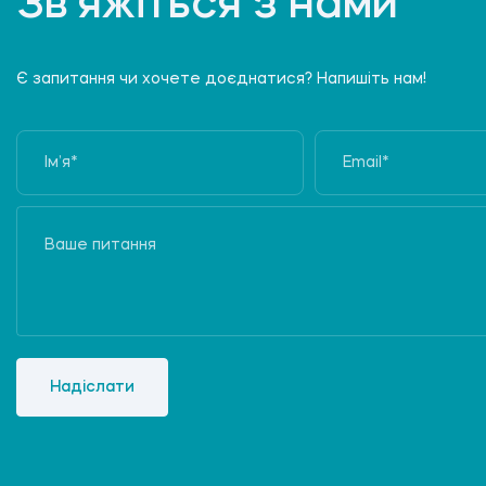
Зв’яжіться з нами
Є запитання чи хочете доєднатися? Напишіть нам!
Надіслати