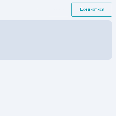
УКР
Доєднатися
ABevent