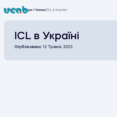
Skip
to
Про UC
UCAB
/
Партнери i Члени
/
ICL в Україні
content
ICL в Україні
Опубліковано:
12 Травня, 2025