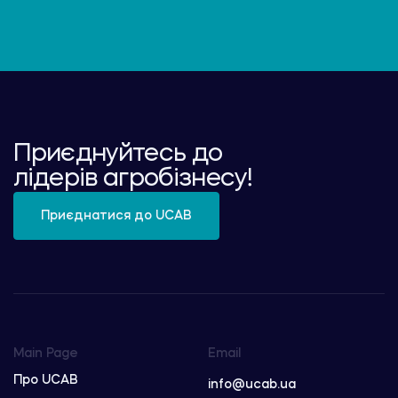
Приєднуйтесь до
лідерів агробізнесу!
Приєднатися до UCAB
Main Page
Email
Про UCAB
info@ucab.ua