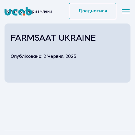
Skip
to
Доєднатися
UCAB
/
Партнери i Члени
content
FARMSAAT UKRAINE
Опубліковано:
2 Червня, 2025