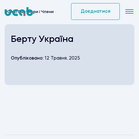
Skip
to
Доєднатися
UCAB
/
Партнери i Члени
content
Берту Україна
Опубліковано:
12 Травня, 2025