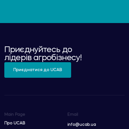
Приєднуйтесь до
лідерів агробізнесу!
Приєднатися до UCAB
Main Page
Email
Про UCAB
info@ucab.ua