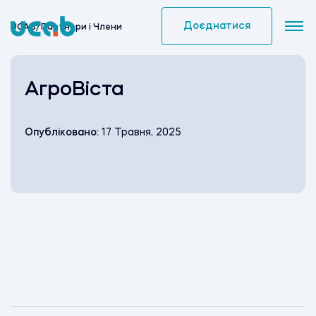
Skip
to
Доєднатися
UCAB
/
Партнери i Члени
content
АгроВіста
Опубліковано:
17 Травня, 2025