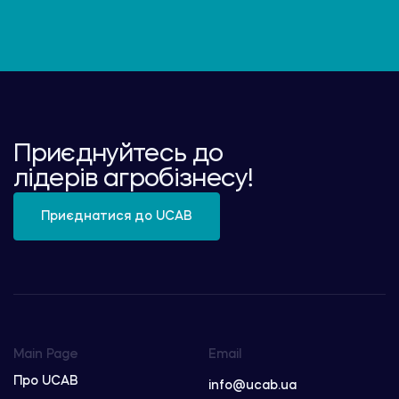
Приєднуйтесь до
лідерів агробізнесу!
Приєднатися до UCAB
Main Page
Email
Про UCAB
info@ucab.ua