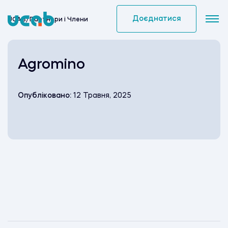
Skip
to
Доєднатися
UCAB
/
Партнери i Члени
content
Agromino
Опубліковано:
12 Травня, 2025