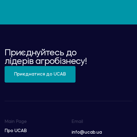
Приєднуйтесь до
лідерів агробізнесу!
Приєднатися до UCAB
Main Page
Email
Про UCAB
info@ucab.ua