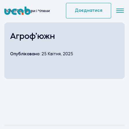
Skip
to
Доєднатися
UCAB
/
Партнери i Члени
content
Агроф’южн
Опубліковано:
25 Квітня, 2025