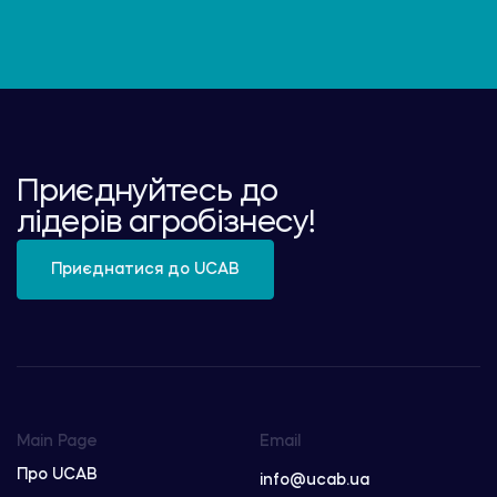
Приєднуйтесь до
лідерів агробізнесу!
Приєднатися до UCAB
Main Page
Email
Про UCAB
info@ucab.ua