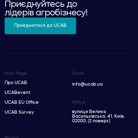
Приєднуйтесь до
лідерів агробізнесу!
Приєднатися до UCAB
Main Page
Email
Про UCAB
info@ucab.ua
UCABevent
UCAB EU Office
Office
вулиця Велика
UCAB Survey
Васильківська, 41, Київ,
02000, (2 поверх)
Phone