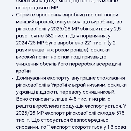
зменшився до 3,2 млн т, що на 10,1% менше
попереднього МР.
Стрімке зростання виробництва олії: попри
менший врожай, очікується, що виробництво
ріпакової олії у 2025/26 МР збільшиться у 2,6
раза і сягне 582 тис. т. Для порівняння, у
2024/25 МР було вироблено 221 тис. т (у 2
рази менше, ніж роком раніше), оскільки
високий попит на ріпак тоді призвів до
зниження обсягів його переробки всередині
країни.
Домінування експорту: внутрішнє споживання
ріпакової олії в Україні є вкрай низьким, оскільки
українці віддають перевагу соняшниковій.
Воно становить лише 4-6 тис. т на рік, а
решта вироблена продукція експортується. У
2025/26 МР експорт ріпакової олії складе 576
тис. т. Що стосується безпосередньо
сировини, то її експорт скоротиться у 1,8 раза