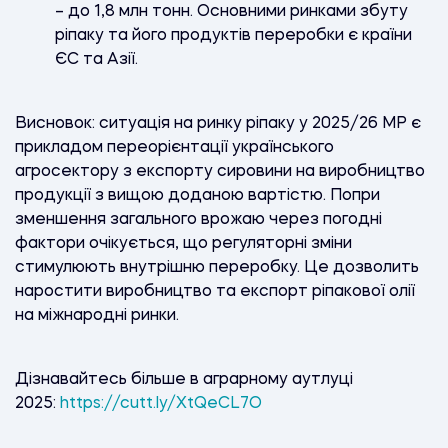
– до 1,8 млн тонн. Основними ринками збуту
ріпаку та його продуктів переробки є країни
ЄС та Азії.
Висновок: ситуація на ринку ріпаку у 2025/26 МР є
прикладом переорієнтації українського
агросектору з експорту сировини на виробництво
продукції з вищою доданою вартістю. Попри
зменшення загального врожаю через погодні
фактори очікується, що регуляторні зміни
стимулюють внутрішню переробку. Це дозволить
наростити виробництво та експорт ріпакової олії
на міжнародні ринки.
Дізнавайтесь більше в аграрному аутлуці
2025:
https://cutt.ly/XtQeCL7O