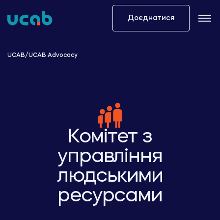
Skip
to
Доєднатися
content
UCAB
/
UCAB Advocacy
Комітет з
управління
людськими
ресурсами