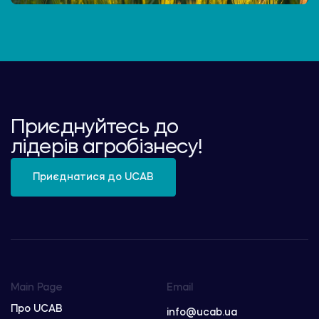
Приєднуйтесь до
лідерів агробізнесу!
Приєднатися до UCAB
Main Page
Email
Про UCAB
info@ucab.ua