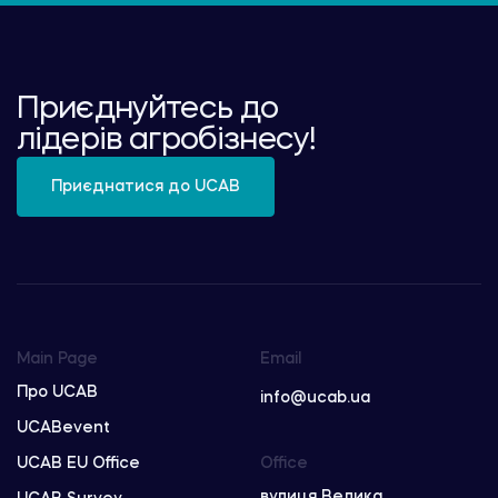
Приєднуйтесь до
лідерів агробізнесу!
Приєднатися до UCAB
Main Page
Email
Про UCAB
info@ucab.ua
UCABevent
UCAB EU Office
Office
вулиця Велика