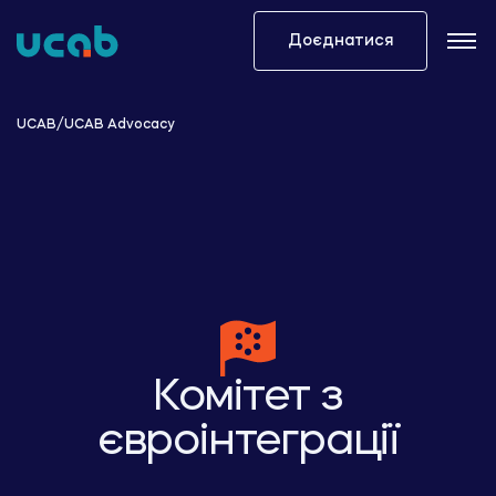
Skip
to
Доєднатися
content
UCAB
/
UCAB Advocacy
Комітет з
євроінтеграції