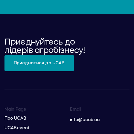
Приєднуйтесь до
лідерів агробізнесу!
Приєднатися до UCAB
Main Page
Email
Про UCAB
info@ucab.ua
UCABevent