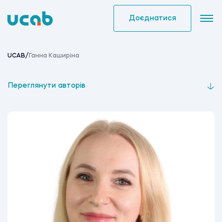
Skip
to
Доєднатися
content
UCAB
/
Ганна Каширіна
Переглянути авторів