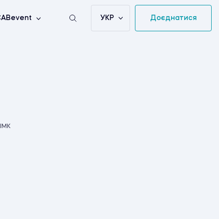
УКР
Доєднатися
ABevent
 ІМК