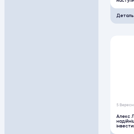
наступн
Деталь
5 Вересн
Алекс Л
надійні
інвестиці