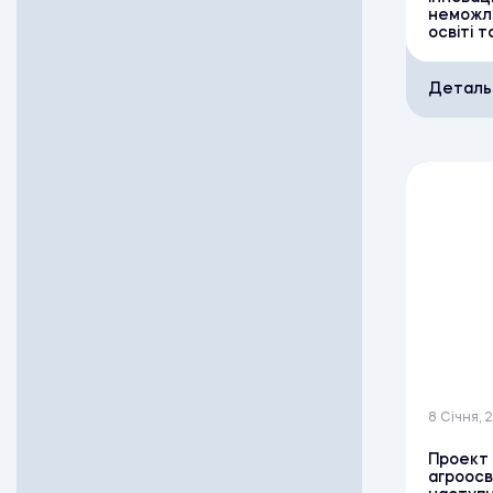
неможли
освіті т
Деталь
8 Січня, 
Проект 
агроосв