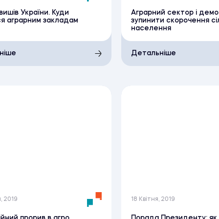
вишів України. Куди
Аграрний сектор і демог
я аграрним закладам
зупинити скорочення сі
населення
ніше
Детальніше
, 2019
18 Квітня, 2019
ійний прорив в агро
Порада Президенту: як 