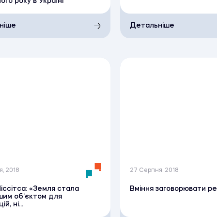
ого року в Україні
ніше
Детальніше
я, 2018
27 Серпня, 2018
іссітса: «Земля стала
Вміння заговорювати р
шим об’єктом для
й, ні...