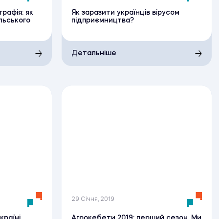
рафія: як
Як заразити українців вірусом
льського
підприємництва?
Детальніше
29 Січня, 2019
країні
Агрокебети 2019: перший сезон. Ми