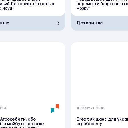
вий без нових підходів в
перемогти “картоплю г
а науці
мозку”
ніше
Детальніше
2019
16 Жовтня, 2018
Агрокебети, або
Brexit як шанс для укра
іта майбутнього вже
агробізнесу