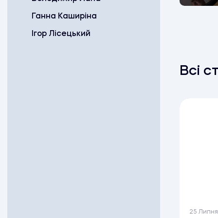
Ганна Каширіна
Ігор Лісецький
Всі с
25 Липня