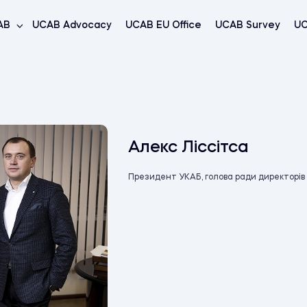
AB
UCAB Advocacy
UCAB EU Office
UCAB Survey
UC
Алекс Ліссітса
Президент УКАБ, голова ради директорів