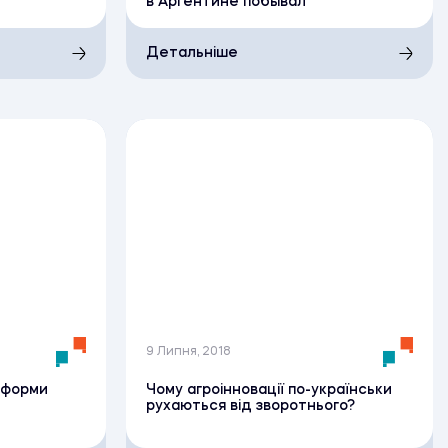
в Аргентине побывал
Детальніше
9 Липня, 2018
еформи
Чому агроінновації по-українськи
рухаються від зворотнього?