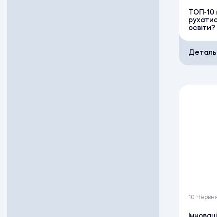
ТОП-10 
рухатис
освіти?
Деталь
10 Червня
Інновац