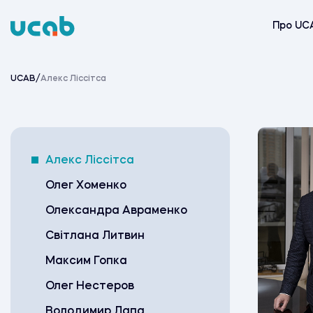
Skip
to
Про UC
content
UCAB
/
Алекс Ліссітса
Алекс Ліссітса
Олег Хоменко
Олександра Авраменко
Світлана Литвин
Максим Гопка
Олег Нестеров
Володимир Лапа