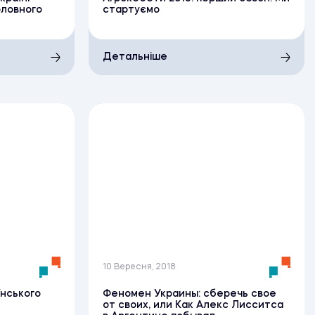
оловного
стартуємо
Детальніше
10 Вересня, 2018
їнського
Феномен Украины: сберечь свое
от своих, или Как Алекс Лисситса